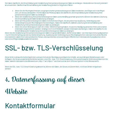
Sie haben das Recht, die Einschränkung der Verarbeitung Ihrer personenbezogenen Daten zu verlangen. Hierzu können Sie sich jederzeit
an uns wenden. Das Recht auf Einschränkung der Verarbeitung besteht in folgenden Fällen:
Wenn Sie die Richtigkeit Ihrer bei uns gespeicherten personenbezogenen Daten bestreiten, benötigen wir in der Regel
Zeit, um dies zu überprüfen. Für die Dauer der Prüfung haben Sie das Recht, die Einschränkung der Verarbeitung Ihrer
personenbezogenen Daten zu verlangen.
Wenn die Verarbeitung Ihrer personenbezogenen Daten unrechtmäßig geschah/geschieht, können Sie statt der Löschung
die Einschränkung der Datenverarbeitung verlangen.
Wenn wir Ihre personenbezogenen Daten nicht mehr benötigen, Sie sie jedoch zur Ausübung, Verteidigung oder
Geltendmachung von Rechtsansprüchen benötigen, haben Sie das Recht, statt der Löschung die Einschränkung der
Verarbeitung Ihrer personenbezogenen Daten zu verlangen.
Wenn Sie einen Widerspruch nach Art. 21 Abs. 1 DSGVO eingelegt haben, muss eine Abwägung zwischen Ihren und unseren
Interessen vorgenommen werden. Solange noch nicht feststeht, wessen Interessen überwiegen, haben Sie das Recht, die
Einschränkung der Verarbeitung Ihrer personenbezogenen Daten zu verlangen.
Wenn Sie die Verarbeitung Ihrer personenbezogenen Daten eingeschränkt haben, dürfen diese Daten – von ihrer Speicherung abgesehen
– nur mit Ihrer Einwilligung oder zur Geltendmachung, Ausübung oder Verteidigung von Rechtsansprüchen oder zum Schutz der Rechte
einer anderen natürlichen oder juristischen Person oder aus Gründen eines wichtigen öffentlichen Interesses der Europäischen Union
oder eines Mitgliedstaats verarbeitet werden.
SSL- bzw. TLS-Verschlüsselung
Diese Seite nutzt aus Sicherheitsgründen und zum Schutz der Übertragung vertraulicher Inhalte, wie zum Beispiel Bestellungen oder
Anfragen, die Sie an uns als Seitenbetreiber senden, eine SSL- bzw. TLS-Verschlüsselung. Eine verschlüsselte Verbindung erkennen Sie
daran, dass die Adresszeile des Browsers von „http://“ auf „https://“ wechselt und an dem Schloss-Symbol in Ihrer Browserzeile.
Wenn die SSL- bzw. TLS-Verschlüsselung aktiviert ist, können die Daten, die Sie an uns übermitteln, nicht von Dritten mitgelesen
werden.
4. Datenerfassung auf dieser
Website
Kontaktformular