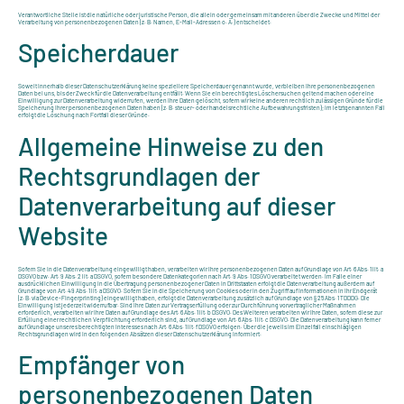
Verantwortliche Stelle ist die natürliche oder juristische Person, die allein oder gemeinsam mit anderen über die Zwecke und Mittel der
Verarbeitung von personenbezogenen Daten (z. B. Namen, E-Mail-Adressen o. Ä.) entscheidet.
Speicherdauer
Soweit innerhalb dieser Datenschutzerklärung keine speziellere Speicherdauer genannt wurde, verbleiben Ihre personenbezogenen
Daten bei uns, bis der Zweck für die Datenverarbeitung entfällt. Wenn Sie ein berechtigtes Löschersuchen geltend machen oder eine
Einwilligung zur Datenverarbeitung widerrufen, werden Ihre Daten gelöscht, sofern wir keine anderen rechtlich zulässigen Gründe für die
Speicherung Ihrer personenbezogenen Daten haben (z. B. steuer- oder handelsrechtliche Aufbewahrungsfristen); im letztgenannten Fall
erfolgt die Löschung nach Fortfall dieser Gründe.
Allgemeine Hinweise zu den
Rechtsgrundlagen der
Datenverarbeitung auf dieser
Website
Sofern Sie in die Datenverarbeitung eingewilligt haben, verarbeiten wir Ihre personenbezogenen Daten auf Grundlage von Art. 6 Abs. 1 lit. a
DSGVO bzw. Art. 9 Abs. 2 lit. a DSGVO, sofern besondere Datenkategorien nach Art. 9 Abs. 1 DSGVO verarbeitet werden. Im Falle einer
ausdrücklichen Einwilligung in die Übertragung personenbezogener Daten in Drittstaaten erfolgt die Datenverarbeitung außerdem auf
Grundlage von Art. 49 Abs. 1 lit. a DSGVO. Sofern Sie in die Speicherung von Cookies oder in den Zugriff auf Informationen in Ihr Endgerät
(z. B. via Device-Fingerprinting) eingewilligt haben, erfolgt die Datenverarbeitung zusätzlich auf Grundlage von § 25 Abs. 1 TDDDG. Die
Einwilligung ist jederzeit widerrufbar. Sind Ihre Daten zur Vertragserfüllung oder zur Durchführung vorvertraglicher Maßnahmen
erforderlich, verarbeiten wir Ihre Daten auf Grundlage des Art. 6 Abs. 1 lit. b DSGVO. Des Weiteren verarbeiten wir Ihre Daten, sofern diese zur
Erfüllung einer rechtlichen Verpflichtung erforderlich sind, auf Grundlage von Art. 6 Abs. 1 lit. c DSGVO. Die Datenverarbeitung kann ferner
auf Grundlage unseres berechtigten Interesses nach Art. 6 Abs. 1 lit. f DSGVO erfolgen. Über die jeweils im Einzelfall einschlägigen
Rechtsgrundlagen wird in den folgenden Absätzen dieser Datenschutzerklärung informiert.
Empfänger von
personenbezogenen Daten