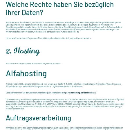
Welche Rechte haben Sie bezüglich
Ihrer Daten?
Sie haben jederzeit das Recht, unentgeltlich Auskunft über Herkunft, Empfänger und Zweck Ihrer gespeicherten personenbezogenen
Daten zu erhalten. Sie haben außerdem ein Recht, die Berichtigung oder Löschung dieser Daten zu verlangen. Wenn Sie eine
Einwilligung zur Datenverarbeitung erteilt haben, können Sie diese Einwilligung jederzeit für die Zukunft widerrufen. Außerdem haben
Sie das Recht, unter bestimmten Umständen die Einschränkung der Verarbeitung Ihrer personenbezogenen Daten zu verlangen. Des
Weiteren steht Ihnen ein Beschwerderecht bei der zuständigen Aufsichtsbehörde zu.
Hierzu sowie zu weiteren Fragen zum Thema Datenschutz können Sie sich jederzeit an uns wenden.
2. Hosting
Wir hosten die Inhalte unserer Website bei folgendem Anbieter:
Alfahosting
Anbieter ist die Alfahosting GmbH, Edmund-von-Lippmann-Straße 13-15, 06112 Halle (Saale) (nachfolgend Alfahosting) Wenn Sie unsere
Website besuchen, erfasst Alfahosting verschiedene Logfiles inklusive Ihrer IP-Adressen.
Details entnehmen Sie der Datenschutzerklärung von Alfahosting:
https://alfahosting.de/datenschutz/
.
Die Verwendung von Alfahosting erfolgt auf Grundlage von Art. 6 Abs. 1 lit. f DSGVO. Wir haben ein berechtigtes Interesse an einer möglichst
zuverlässigen Darstellung unserer Website. Sofern eine entsprechende Einwilligung abgefragt wurde, erfolgt die Verarbeitung
ausschließlich auf Grundlage von Art. 6 Abs. 1 lit. a DSGVO und § 25 Abs. 1 TDDDG, soweit die Einwilligung die Speicherung von Cookies oder
den Zugriff auf Informationen im Endgerät des Nutzers (z. B. für Device-Fingerprinting) im Sinne des TDDDG umfasst. Die Einwilligung ist
jederzeit widerrufbar.
Auftragsverarbeitung
Wir haben einen Vertrag über Auftragsverarbeitung (AVV) zur Nutzung des oben genannten Dienstes geschlossen. Hierbei handelt es sich