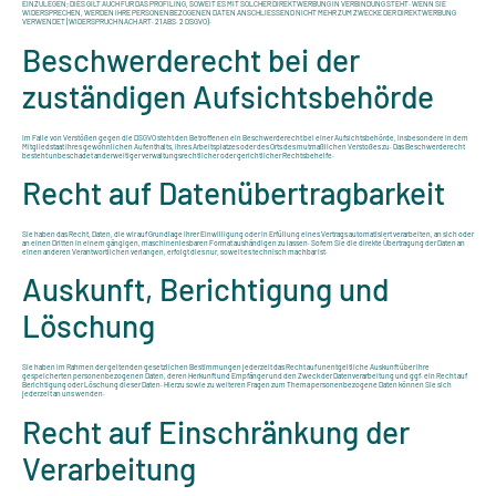
EINZULEGEN; DIES GILT AUCH FÜR DAS PROFILING, SOWEIT ES MIT SOLCHER DIREKTWERBUNG IN VERBINDUNG STEHT. WENN SIE
WIDERSPRECHEN, WERDEN IHRE PERSONENBEZOGENEN DATEN ANSCHLIESSEND NICHT MEHR ZUM ZWECKE DER DIREKTWERBUNG
VERWENDET (WIDERSPRUCH NACH ART. 21 ABS. 2 DSGVO).
Beschwerde­recht bei der
zuständigen Aufsichts­behörde
Im Falle von Verstößen gegen die DSGVO steht den Betroffenen ein Beschwerderecht bei einer Aufsichtsbehörde, insbesondere in dem
Mitgliedstaat ihres gewöhnlichen Aufenthalts, ihres Arbeitsplatzes oder des Orts des mutmaßlichen Verstoßes zu. Das Beschwerderecht
besteht unbeschadet anderweitiger verwaltungsrechtlicher oder gerichtlicher Rechtsbehelfe.
Recht auf Daten­übertrag­barkeit
Sie haben das Recht, Daten, die wir auf Grundlage Ihrer Einwilligung oder in Erfüllung eines Vertrags automatisiert verarbeiten, an sich oder
an einen Dritten in einem gängigen, maschinenlesbaren Format aushändigen zu lassen. Sofern Sie die direkte Übertragung der Daten an
einen anderen Verantwortlichen verlangen, erfolgt dies nur, soweit es technisch machbar ist.
Auskunft, Berichtigung und
Löschung
Sie haben im Rahmen der geltenden gesetzlichen Bestimmungen jederzeit das Recht auf unentgeltliche Auskunft über Ihre
gespeicherten personenbezogenen Daten, deren Herkunft und Empfänger und den Zweck der Datenverarbeitung und ggf. ein Recht auf
Berichtigung oder Löschung dieser Daten. Hierzu sowie zu weiteren Fragen zum Thema personenbezogene Daten können Sie sich
jederzeit an uns wenden.
Recht auf Einschränkung der
Verarbeitung