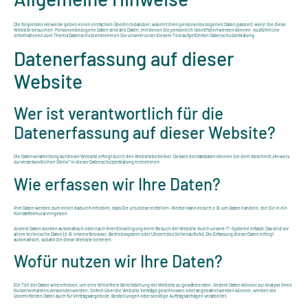
Die folgenden Hinweise geben einen einfachen Überblick darüber, was mit Ihren personenbezogenen Daten passiert, wenn Sie diese
Website besuchen. Personenbezogene Daten sind alle Daten, mit denen Sie persönlich identifiziert werden können. Ausführliche
Informationen zum Thema Datenschutz entnehmen Sie unserer unter diesem Text aufgeführten Datenschutzerklärung.
Datenerfassung auf dieser
Website
Wer ist verantwortlich für die
Datenerfassung auf dieser Website?
Die Datenverarbeitung auf dieser Website erfolgt durch den Websitebetreiber. Dessen Kontaktdaten können Sie dem Abschnitt „Hinweis
zur verantwortlichen Stelle“ in dieser Datenschutzerklärung entnehmen.
Wie erfassen wir Ihre Daten?
Ihre Daten werden zum einen dadurch erhoben, dass Sie uns diese mitteilen. Hierbei kann es sich z. B. um Daten handeln, die Sie in ein
Kontaktformular eingeben.
Andere Daten werden automatisch oder nach Ihrer Einwilligung beim Besuch der Website durch unsere IT-Systeme erfasst. Das sind vor
allem technische Daten (z. B. Internetbrowser, Betriebssystem oder Uhrzeit des Seitenaufrufs). Die Erfassung dieser Daten erfolgt
automatisch, sobald Sie diese Website betreten.
Wofür nutzen wir Ihre Daten?
Ein Teil der Daten wird erhoben, um eine fehlerfreie Bereitstellung der Website zu gewährleisten. Andere Daten können zur Analyse Ihres
Nutzerverhaltens verwendet werden. Sofern über die Website Verträge geschlossen oder angebahnt werden können, werden die
übermittelten Daten auch für Vertragsangebote, Bestellungen oder sonstige Auftragsanfragen verarbeitet.