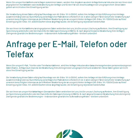
Wenn Sie uns per Kontaktformular Anfragen zukommen lassen, werden Ihre Angaben aus dem Anfrageformular inklusive der von Ihnen dort
angegebenen Kontaktdaten zwecks Bearbeitung der Anfrage und für den Fall von Anschlussfragen bei uns gespeichert. Diese Daten
geben wir nicht ohne Ihre Einwilligung weiter.
Die Verarbeitung dieser Daten erfolgt auf Grundlage von Art. 6 Abs. 1 lit. b DSGVO, sofern Ihre Anfrage mit der Erfüllung eines Vertrags
zusammenhängt oder zur Durchführung vorvertraglicher Maßnahmen erforderlich ist. In allen übrigen Fällen beruht die Verarbeitung auf
unserem berechtigten Interesse an der effektiven Bearbeitung der an uns gerichteten Anfragen (Art. 6 Abs. 1 lit. f DSGVO) oder auf Ihrer
Einwilligung (Art. 6 Abs. 1 lit. a DSGVO) sofern diese abgefragt wurde; die Einwilligung ist jederzeit widerrufbar.
Die von Ihnen im Kontaktformular eingegebenen Daten verbleiben bei uns, bis Sie uns zur Löschung auffordern, Ihre Einwilligung zur
Speicherung widerrufen oder der Zweck für die Datenspeicherung entfällt (z. B. nach abgeschlossener Bearbeitung Ihrer Anfrage).
Zwingende gesetzliche Bestimmungen – insbesondere Aufbewahrungsfristen – bleiben unberührt.
Anfrage per E-Mail, Telefon oder
Telefax
Wenn Sie uns per E-Mail, Telefon oder Telefax kontaktieren, wird Ihre Anfrage inklusive aller daraus hervorgehenden personenbezogenen
Daten (Name, Anfrage) zum Zwecke der Bearbeitung Ihres Anliegens bei uns gespeichert und verarbeitet. Diese Daten geben wir nicht
ohne Ihre Einwilligung weiter.
Die Verarbeitung dieser Daten erfolgt auf Grundlage von Art. 6 Abs. 1 lit. b DSGVO, sofern Ihre Anfrage mit der Erfüllung eines Vertrags
zusammenhängt oder zur Durchführung vorvertraglicher Maßnahmen erforderlich ist. In allen übrigen Fällen beruht die Verarbeitung auf
unserem berechtigten Interesse an der effektiven Bearbeitung der an uns gerichteten Anfragen (Art. 6 Abs. 1 lit. f DSGVO) oder auf Ihrer
Einwilligung (Art. 6 Abs. 1 lit. a DSGVO) sofern diese abgefragt wurde; die Einwilligung ist jederzeit widerrufbar.
Die von Ihnen an uns per Kontaktanfragen übersandten Daten verbleiben bei uns, bis Sie uns zur Löschung auffordern, Ihre Einwilligung
zur Speicherung widerrufen oder der Zweck für die Datenspeicherung entfällt (z. B. nach abgeschlossener Bearbeitung Ihres Anliegens).
Zwingende gesetzliche Bestimmungen – insbesondere gesetzliche Aufbewahrungsfristen – bleiben unberührt.