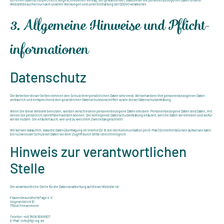
um einen datenschutzrechtlich vorgeschriebenen Vertrag, der gewährleistet, dass dieser die personenbezogenen Daten unserer
Websitebesucher nur nach unseren Weisungen und unter Einhaltung der DSGVO verarbeitet.
3. Allgemeine Hinweise und Pflicht­
informationen
Datenschutz
Die Betreiber dieser Seiten nehmen den Schutz Ihrer persönlichen Daten sehr ernst. Wir behandeln Ihre personenbezogenen Daten
vertraulich und entsprechend den gesetzlichen Datenschutzvorschriften sowie dieser Datenschutzerklärung.
Wenn Sie diese Website benutzen, werden verschiedene personenbezogene Daten erhoben. Personenbezogene Daten sind Daten, mit
denen Sie persönlich identifiziert werden können. Die vorliegende Datenschutzerklärung erläutert, welche Daten wir erheben und wofür
wir sie nutzen. Sie erläutert auch, wie und zu welchem Zweck das geschieht.
Wir weisen darauf hin, dass die Datenübertragung im Internet (z. B. bei der Kommunikation per E-Mail) Sicherheitslücken aufweisen kann.
Ein lückenloser Schutz der Daten vor dem Zugriff durch Dritte ist nicht möglich.
Hinweis zur verantwortlichen
Stelle
Die verantwortliche Stelle für die Datenverarbeitung auf dieser Website ist:
FrauenGesundheitsTage e.V.
Vogesenblick 10
77948 Friesenheim
Telefon: +49 7808 5099507
E-Mail: info@fgt-og.de