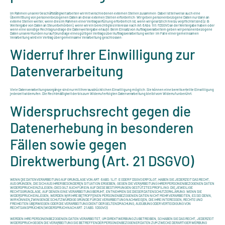
Im Rahmen unserer Geschäftstätigkeit arbeiten wir mit verschiedenen externen Stellen zusammen. Dabei ist teilweise auch eine
Übermittlung von personenbezogenen Daten an diese externen Stellen erforderlich. Wir geben personenbezogene Daten nur dann an
externe Stellen weiter, wenn dies im Rahmen einer Vertragserfüllung erforderlich ist, wenn wir gesetzlich hierzu verpflichtet sind (z. B.
Weitergabe von Daten an Steuerbehörden), wenn wir ein berechtigtes Interesse nach Art. 6 Abs. 1 lit. f DSGVO an der Weitergabe haben oder
wenn eine sonstige Rechtsgrundlage die Datenweitergabe erlaubt. Beim Einsatz von Auftragsverarbeitern geben wir personenbezogene
Daten unserer Kunden nur auf Grundlage eines gültigen Vertrags über Auftragsverarbeitung weiter. Im Falle einer gemeinsamen
Verarbeitung wird ein Vertrag über gemeinsame Verarbeitung geschlossen.
Widerruf Ihrer Einwilligung zur
Datenverarbeitung
Viele Datenverarbeitungsvorgänge sind nur mit Ihrer ausdrücklichen Einwilligung möglich. Sie können eine bereits erteilte Einwilligung
jederzeit widerrufen. Die Rechtmäßigkeit der bis zum Widerruf erfolgten Datenverarbeitung bleibt vom Widerruf unberührt.
Widerspruchsrecht gegen die
Datenerhebung in besonderen
Fällen sowie gegen
Direktwerbung (Art. 21 DSGVO)
WENN DIE DATENVERARBEITUNG AUF GRUNDLAGE VON ART. 6 ABS. 1 LIT. E ODER F DSGVO ERFOLGT, HABEN SIE JEDERZEIT DAS RECHT,
AUS GRÜNDEN, DIE SICH AUS IHRER BESONDEREN SITUATION ERGEBEN, GEGEN DIE VERARBEITUNG IHRER PERSONENBEZOGENEN DATEN
WIDERSPRUCH EINZULEGEN; DIES GILT AUCH FÜR EIN AUF DIESE BESTIMMUNGEN GESTÜTZTES PROFILING. DIE JEWEILIGE
RECHTSGRUNDLAGE, AUF DENEN EINE VERARBEITUNG BERUHT, ENTNEHMEN SIE DIESER DATENSCHUTZERKLÄRUNG. WENN SIE
WIDERSPRUCH EINLEGEN, WERDEN WIR IHRE BETROFFENEN PERSONENBEZOGENEN DATEN NICHT MEHR VERARBEITEN, ES SEI DENN,
WIR KÖNNEN ZWINGENDE SCHUTZWÜRDIGE GRÜNDE FÜR DIE VERARBEITUNG NACHWEISEN, DIE IHRE INTERESSEN, RECHTE UND
FREIHEITEN ÜBERWIEGEN ODER DIE VERARBEITUNG DIENT DER GELTENDMACHUNG, AUSÜBUNG ODER VERTEIDIGUNG VON
RECHTSANSPRÜCHEN (WIDERSPRUCH NACH ART. 21 ABS. 1 DSGVO).
WERDEN IHRE PERSONENBEZOGENEN DATEN VERARBEITET, UM DIREKTWERBUNG ZU BETREIBEN, SO HABEN SIE DAS RECHT, JEDERZEIT
WIDERSPRUCH GEGEN DIE VERARBEITUNG SIE BETREFFENDER PERSONENBEZOGENER DATEN ZUM ZWECKE DERARTIGER WERBUNG