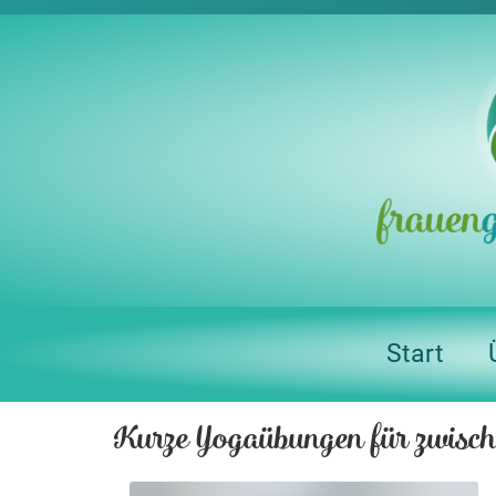
Start
Kurze Yogaübungen für zwisc